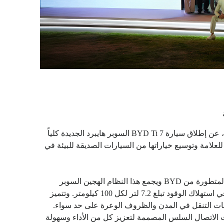
أعلنت شركة الفطيم BYD السعودية، الموزع الرسمي لعلامة BYD، الشركة الرائدة عالمياً في مجال تقنيات السيارات الكهربائية، عن إطلاق سيارة BYD Ti 7 السوبر هايبرد الجديدة كلياً
تعكس التوسع الاستراتيجي للعلامة وتوسيع خياراتها من السيارات الصديقة للبيئة في
وتم تصميم BYD Ti 7 لترسي معايير جديدة في كفاءة الأداء والقيادة الذكية، حيث تعتمد على تقنية الوضع المزدوج القوي (DMP) المتطورة من BYD ويجمع هذا النظام الهجين السوبر
هايبرد من الجيل الجديد بين القوة الكهربائية والوقود بسلاسة تامة ليقدم مدى مشترك يصل إلى 735 كيلومتر، مع كفاءة استثنائية في استهلاك الوقود تبلغ 7.2 لتر لكل 100 كيلومتر. وتتميز
ت القيادة الذكية وميزات الاتصال السلس المصممة لتعزيز كل من الأداء وسهولة