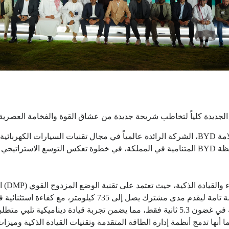
في السوق السعودي ليكون الطراز الثاني عشر ضمن محفظة BYD المتنامية في المملكة، في خطوة 
صميم Ti 7 على أحدث منصة سوبر هايبرد من BYD، كما أنها تدمج أنظمة إدارة الطاقة المتقدمة وتقنيا