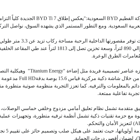
وبهذه المناسبة، قال جيروم سايقوت، المدير ا
بية السعودية. ومع التطور المستمر الذي يشهده السوق، نواصل التركيز 
 مُغامرات الطرق الوعرة.
ائم بالمعلومات والترفيه. كما تعزز التجربة منظومة صوتية متطور
جربة تفاعلية ممتعة.
ليق متقدمة تشمل نظام تعليق أمامي مزدوج وخلفي خماسي الوصلات، مع
قوة مع حزمة تقنيات ذكية تشمل أنظمة ترفيه متطورة، وتجهيزات عملية مثل