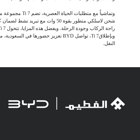
شحن لاسلكي متطور بقوة 50 وات مع 
راحة الركاب وجودة الرحلة. وبفضل هذه المزايا، تتحول Ti 7 إلى مساحة معيشية متكاملة تجمع بين الراحة، والتواصل، والترفيه في تجربة واحدة متفردة.
وبإطلاقTi 7، تواصل BYD تعزيز حضور
النقل.