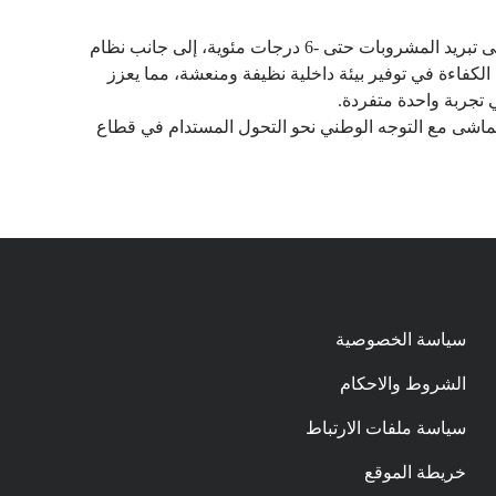
وتماشياً مع متطلبات الحياة العصرية، تضم Ti 7 مجموعة من الحلول العملية الذكية، من بينها ثلاجة مدمجة داخل السيارة قادرة على تبريد المشروبات حتى -6 درجات مئوية، إلى جانب نظام
واء عالي الكفاءة في توفير بيئة داخلية نظيفة ومنعشة، مما يعزز
 والتي تتماشى مع التوجه الوطني نحو التحول المستدام في قطاع
سياسة الخصوصية
الشروط والاحكام
سياسة ملفات الارتباط
خريطة الموقع