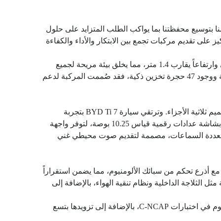
لتنفيذي لشركة الفطيم BYD السعودية:"يعكس إطلاق BYD Ti 7 الجديدة كلياً التزامنا بتوسيع محفظتنا بما يواكب الطلب المتزايد على حلول
على تقديم مركبات تجمع بين الابتكار والأداء والكفاءة
وتجمع BYD Ti 7 بين القدرات العملية والراحة الفائقة، حيث توفر مقصورتها الداخلية الرحبة مساحة ركاب تزيد عن 3.3 متر طولي وارتفاعاً يقارب 1.4 متر، مما يخلق بيئة مريحة لجميع
الركاب. وبفضل صندوق الأمتعة الخلفي الذي تبلغ سعته حوالي 890 لتراً، وسعة تخزين تصل إلى 1813 لتراً عند طي المقاعد الخلفية ووجود 47 حجرة تخزين ذكية، فقد صُممت المركبة لدعم
وعلى صعيد التصميم، تتميز Ti 7 بحضور طاغ وعصري، تبرزه عناصر تصميمية فريدة مثل إضاءة "Titanium Energy" وهيكلية التصميم ثلاثية الأجزاء. وترتقي سيارة BYD Ti 7 بتجربة
المقصورة الداخلية إلى مستوى جديد من التكامل الرقمي، من خلال شاشة ذكية مركزية قياس 15.6 بوصة بدقةFull HD مدعومة بشاشة عدادات رقمية قياس 10.25 بوصة، لتوفر واجهة
ة متعددة السماعات، مصممة لتقديم صوت محيطي غني
 أذرع تحكم من سبائك الألومنيوم، مما يضمن استقراراً
 الثلاجة الداخلية ونظام تنقية الهواء، بالإضافة إلى
وفيما يخص معايير السلامة، تضع Ti 7 أمن الركاب في مقدمة أولوياتها، حيث تعتمد على هيكل صلب وتصميم حائز على تقييم 5 نجوم في اختبارات C-NCAP، بالإضافة إلى تزويدها بتسع